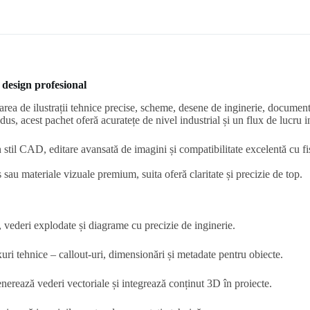
 design profesional
zarea de ilustrații tehnice precise, scheme, desene de inginerie, docume
dus, acest pachet oferă acuratețe de nivel industrial și un flux de lucru in
 în stil CAD, editare avansată de imagini și compatibilitate excelentă 
sau materiale vizuale premium, suita oferă claritate și precizie de top.
 vederi explodate și diagrame cu precizie de inginerie.
uri tehnice – callout-uri, dimensionări și metadate pentru obiecte.
rează vederi vectoriale și integrează conținut 3D în proiecte.