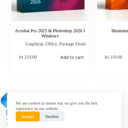
Acrobat Pro 2025 & Photoshop 2026 I
Illustra
Windows
Graphical
,
Office
,
Package Deals
Add to cart
lei
219.00
lei
119.00
We use cookies to ensure that we give you the best
experience on our website.
Accept
Decline
Softlite SRL
Headquarters: Jud. Bihor, Sat Miheleu,