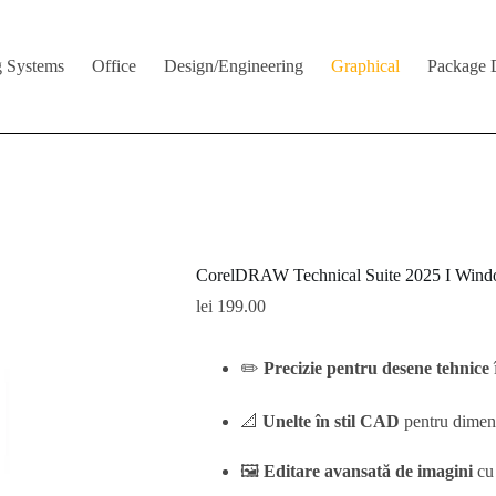
g Systems
Office
Design/Engineering
Graphical
Package 
CorelDRAW Technical Suite 2025 I Win
lei
199.00
✏️
Precizie pentru desene tehnice
📐
Unelte în stil CAD
pentru dimensi
🖼️
Editare avansată de imagini
cu