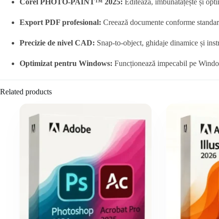
Corel PHOTO-PAINT™ 2025:
Editează, îmbunătățește și opt
Export PDF profesional:
Creează documente conforme standarde
Precizie de nivel CAD:
Snap-to-object, ghidaje dinamice și inst
Optimizat pentru Windows:
Funcționează impecabil pe Windo
Related products