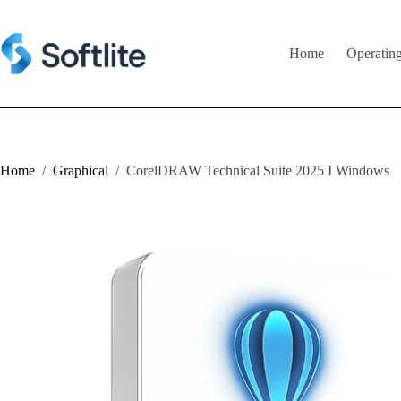
Skip
to
content
Home
Operatin
Home
/
Graphical
/
CorelDRAW Technical Suite 2025 I Windows