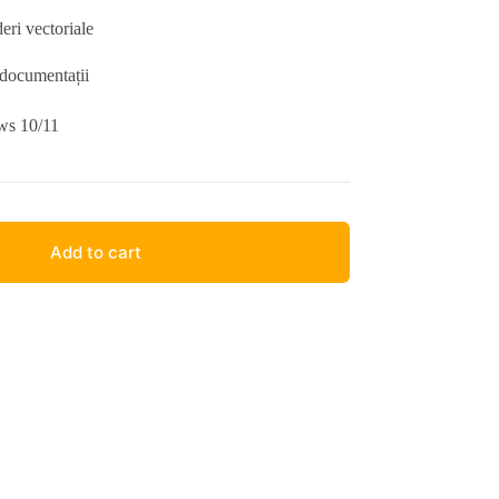
eri vectoriale
documentații
ws 10/11
Add to cart