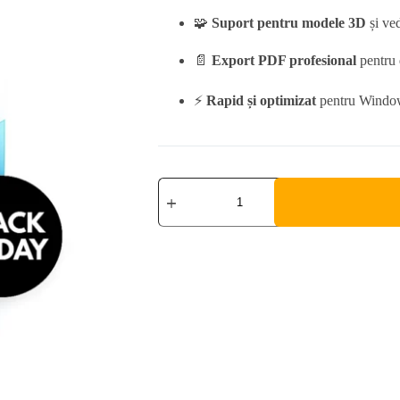
🧩
Suport pentru modele 3D
și ved
📄
Export PDF profesional
pentru 
⚡
Rapid și optimizat
pentru Windo
CorelDRAW
Technical
Suite
2025
I
Windows
quantity