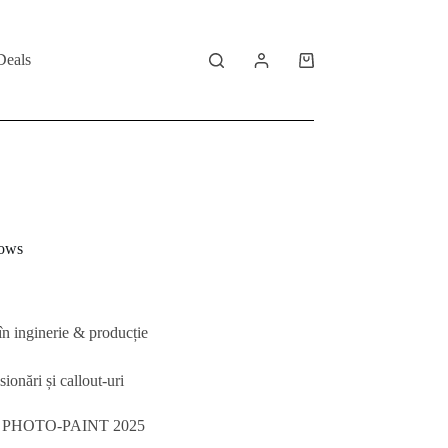
Deals
Shopping
cart
dows
în inginerie & producție
onări și callout-uri
 PHOTO-PAINT 2025