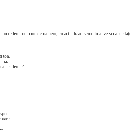
 încredere milioane de oameni, cu actualizări semnificative și capacități
și ton.
tană.
erea academică.
.
aspect.
entarea.
eri.