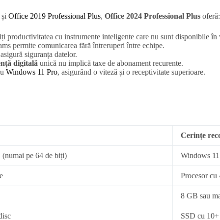
s
și
Office 2019 Professional Plus
,
Office 2024 Professional Plus
oferă:
iți productivitatea cu instrumente inteligente care nu sunt disponibile în 
ams permite comunicarea fără întreruperi între echipe.
 asigură siguranța datelor.
ență digitală
unică nu implică taxe de abonament recurente.
ru
Windows 11 Pro
, asigurând o viteză și o receptivitate superioare.
Cerințe re
numai pe 64 de biți)
Windows 11 P
e
Procesor cu 
8 GB sau ma
disc
SSD cu 10+ 