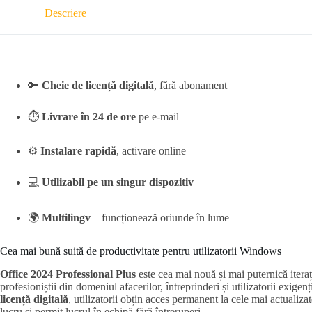
Descriere
🔑
Cheie de licență digitală
, fără abonament
⏱️
Livrare în 24 de ore
pe e-mail
⚙️
Instalare rapidă
, activare online
💻
Utilizabil pe un singur dispozitiv
🌍
Multilingv
– funcționează oriunde în lume
Cea mai bună suită de productivitate pentru utilizatorii Windows
Office 2024 Professional Plus
este cea mai nouă și mai puternică itera
profesioniștii din domeniul afacerilor, întreprinderi și utilizatorii exig
licență digitală
, utilizatorii obțin acces permanent la cele mai actualizat
lucru și permit lucrul în echipă fără întreruperi.