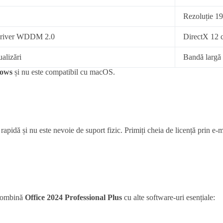
Rezoluție 1
 driver WDDM 2.0
DirectX 12 
ualizări
Bandă largă 
dows
și nu este compatibil cu macOS.
rapidă și nu este nevoie de suport fizic. Primiți cheia de licență prin e-m
 combină
Office 2024 Professional Plus
cu alte software-uri esențiale: