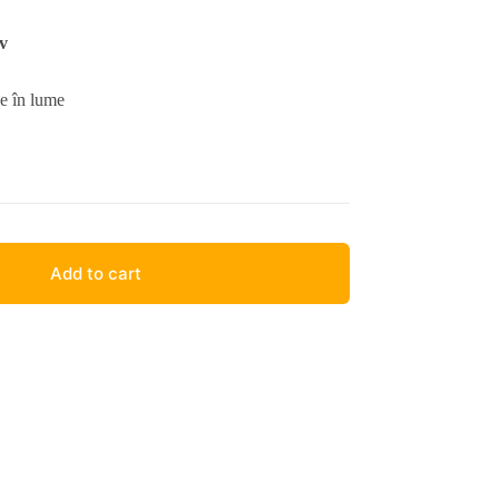
iv
e în lume
Add to cart