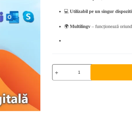
💻
Utilizabil pe un singur dispozit
🌍
Multilingv
– funcționează oriund
Microsoft
Office
2024
Professional
Plus
quantity