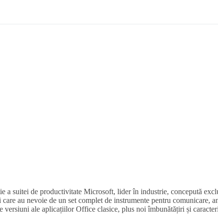
ție a suitei de productivitate Microsoft, lider în industrie, concepută ex
enți care au nevoie de un set complet de instrumente pentru comunicare, an
e versiuni ale aplicațiilor Office clasice, plus noi îmbunătățiri și caracte