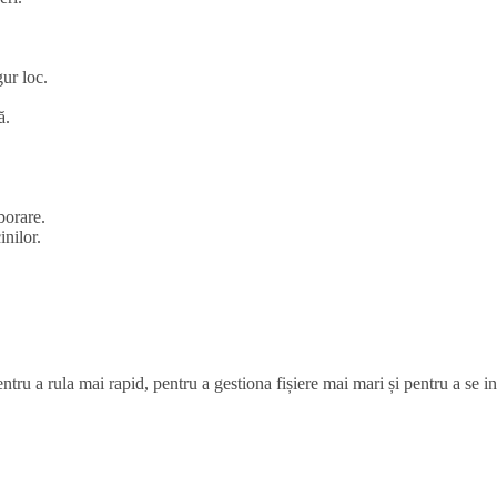
gur loc.
ă.
borare.
inilor.
entru a rula mai rapid, pentru a gestiona fișiere mai mari și pentru a se 