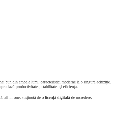
ai bun din ambele lumi: caracteristici moderne la o singură achiziție.
reciază productivitatea, stabilitatea și eficiența.
lă, all-in-one, susținută de o
licență digitală
de încredere.