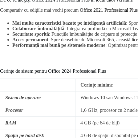
Comparativ cu edițiile mai vechi precum
Office 2021 Professional Plu
Mai multe caracteristici bazate pe inteligență artificială
: Spor
Colaborare îmbunătățită
: Integrarea profundă cu Microsoft Te
Securitate sporită
: Funcțiile îmbunătățite de criptare și protecție
Acces permanent
: Spre deosebire de Microsoft 365, această
lic
Performanță mai bună pe sistemele moderne
: Optimizat pent
Cerințe de sistem pentru Office 2024 Professional Plus
Cerințe minime
Sistem de operare
Windows 10 sau Windows 11 (
Procesor
1,6 GHz, procesor cu 2 nucle
RAM
4 GB (pe 64 de biți)
Spațiu pe hard disk
4 GB de spațiu disponibil pe 