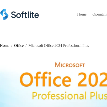
Skip
to
content
Home
Operatin
Home
/
Office
/
Microsoft Office 2024 Professional Plus