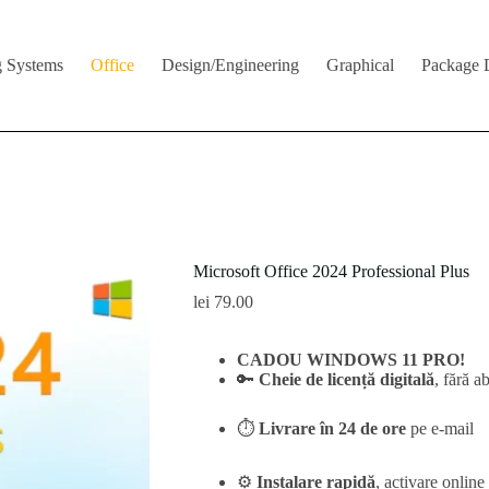
g Systems
Office
Design/Engineering
Graphical
Package 
Microsoft Office 2024 Professional Plus
lei
79.00
CADOU WINDOWS 11 PRO!
🔑
Cheie de licență digitală
, fără 
⏱️
Livrare în 24 de ore
pe e-mail
⚙️
Instalare rapidă
, activare online