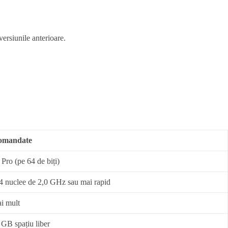
versiunile anterioare.
comandate
ro (pe 64 de biți)
4 nuclee de 2,0 GHz sau mai rapid
i mult
GB spațiu liber