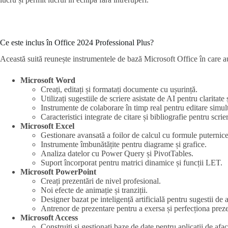
Ce este inclus în Office 2024 Professional Plus?
Această suită reunește instrumentele de bază Microsoft Office în care au
Microsoft Word
Creați, editați și formatați documente cu ușurință.
Utilizați sugestiile de scriere asistate de AI pentru claritate 
Instrumente de colaborare în timp real pentru editare simul
Caracteristici integrate de citare și bibliografie pentru scri
Microsoft Excel
Gestionare avansată a foilor de calcul cu formule puternice
Instrumente îmbunătățite pentru diagrame și grafice.
Analiza datelor cu Power Query și PivotTables.
Suport încorporat pentru matrici dinamice și funcții LET.
Microsoft PowerPoint
Creați prezentări de nivel profesional.
Noi efecte de animație și tranziții.
Designer bazat pe inteligență artificială pentru sugestii de 
Antrenor de prezentare pentru a exersa și perfecționa prez
Microsoft Access
Construiți și gestionați baze de date pentru aplicații de afac