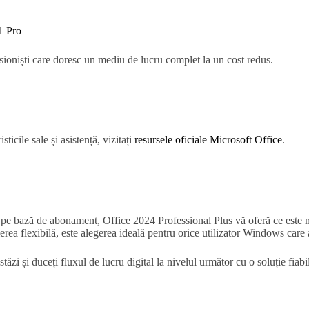
1 Pro
esioniști care doresc un mediu de lucru complet la un cost redus.
isticile sale și asistență, vizitați
resursele oficiale Microsoft Office
.
ii pe bază de abonament, Office 2024 Professional Plus vă oferă ce este m
rea flexibilă, este alegerea ideală pentru orice utilizator Windows care ap
stăzi și duceți fluxul de lucru digital la nivelul următor cu o soluție fiabi