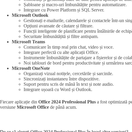
Șabloane și macro-uri îmbunătățite pentru automatizare.
Integrare cu Power Platform și SQL Server.
Microsoft Outlook
Gestionați e-mailurile, calendarele și contactele într-un sin
Opțiuni avansate de căutare și filtrare.
Funcții inteligente de planificare pentru întâlnirile de echip
Securitate îmbunătățită și filtre antispam.
Microsoft Teams
Comunicare în timp real prin chat, video și voce.
Integrare perfectă cu alte aplicații Office.
Instrumente îmbunătățite de partajare a fișierelor și de cola
Noi tablouri de bord pentru productivitate și urmărirea sarc
Microsoft OneNote
Organizați vizual notițele, cercetările și sarcinile.
Sincronizați instantaneu între dispozitive.
Suport pentru scris de mână în text și note audio.
Integrare ușoară cu Word și Outlook.
Fiecare aplicație din
Office 2024 Professional Plus
a fost optimizată p
versiune
Microsoft Office
de până acum.
De ce să alegeți Office 2024 Professional Plus în locul altor versiuni?