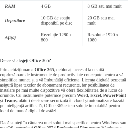
RAM
4 GB
8 GB sau mai mult
10 GB de spațiu
20 GB sau mai
Depozitare
disponibil pe disc
mult
Rezoluție 1280 x
Rezoluție 1920 x
Afișaj
800
1080
De ce să alegeți Office 365?
Prin achiziționarea
Office 365
, deblocați accesul la o suită
cuprinzătoare de instrumente de productivitate concepute pentru a vă
simplifica munca și a vă îmbunătăți eficiența. Licența digitală perpetuă
asigură lipsa taxelor de abonament recurente, iar posibilitatea de
instalare pe mai multe dispozitive vă oferă flexibilitatea de a lucra de
oriunde. Cu instrumente puternice precum
Word
,
Excel
,
PowerPoint
și
Teams
, alături de stocare securizată în cloud și automatizare bazată
pe inteligență artificială, Office 365 este o soluție imbatabilă pentru
locul de muncă digital de astăzi.
Dacă sunteți în căutarea unei soluții mai specifice pentru Windows sau
macOS, consultați
Office 2024 Professional Plus
pentru Windows și