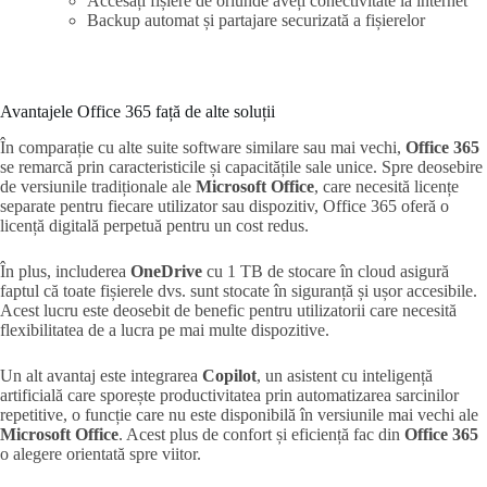
Accesați fișiere de oriunde aveți conectivitate la internet
Backup automat și partajare securizată a fișierelor
Avantajele Office 365 față de alte soluții
În comparație cu alte suite software similare sau mai vechi,
Office 365
se remarcă prin caracteristicile și capacitățile sale unice. Spre deosebire
de versiunile tradiționale ale
Microsoft Office
, care necesită licențe
separate pentru fiecare utilizator sau dispozitiv, Office 365 oferă o
licență digitală perpetuă pentru un cost redus.
În plus, includerea
OneDrive
cu 1 TB de stocare în cloud asigură
faptul că toate fișierele dvs. sunt stocate în siguranță și ușor accesibile.
Acest lucru este deosebit de benefic pentru utilizatorii care necesită
flexibilitatea de a lucra pe mai multe dispozitive.
Un alt avantaj este integrarea
Copilot
, un asistent cu inteligență
artificială care sporește productivitatea prin automatizarea sarcinilor
repetitive, o funcție care nu este disponibilă în versiunile mai vechi ale
Microsoft Office
. Acest plus de confort și eficiență fac din
Office 365
o alegere orientată spre viitor.