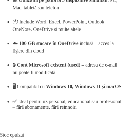
💻
Utilizabil pe până la 5 dispozitive simultan
: PC,
Mac, tabletă sau telefon
📦 Include Word, Excel, PowerPoint, Outlook,
OneNote, OneDrive și multe altele
☁️
100 GB stocare în OneDrive
inclusă – acces la
fișiere din cloud
🔒
Cont Microsoft existent (used)
– adresa de e-mail
nu poate fi modificată
🖥️ Compatibil cu
Windows 10, Windows 11 și macOS
✅ Ideal pentru uz personal, educațional sau profesional
– fără abonamente, fără reînnoiri
Stoc epuizat