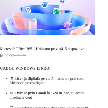
Microsoft Office 365 – Utilizator pe viață, 5 dispozitive!
lei
99.00
lei
349.00
Original
Current
price
price
was:
is:
CADOU WINDOWS 11 PRO!
lei 349.00.
lei 99.00.
🧾
Licență digitală pe viață
– activare prin cont
Microsoft preconfigurat
📧
Livrare prin e-mail în 1-24 de ore
, cu acces
imediat la cont