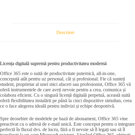
Descriere
Licența digitală supremă pentru productivitatea modernă
Office 365 este o suită de productivitate puternică, all-in-one,
concepută atât pentru uz personal, cât și profesional. Fie că sunteți
student, proprietar al unei mici afaceri sau profesionist, Office 365 vă
oferă instrumentele de care aveți nevoie pentru a crea, comunica și
colabora eficient. Cu o singură licență digitală perpetuă, această suită
oferă flexibilitatea instalării pe până la cinci dispozitive simultan, ceea
ce o face alegerea ideală pentru indivizi și echipe deopotrivă.
Spre deosebire de modelele pe bază de abonament, Office 365 vine
preactivat cu o adresă de e-mail unică. Este conceput pentru o integrare
perfectă în fluxul dvs. de lucru, fără a fi nevoie să îl legați sau să îl
transferați la un cont Microsoft existent. Alegând Office 365, obțineți