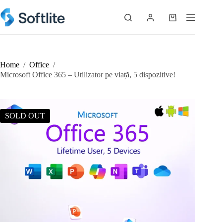
Skip
to
Shopping
content
cart
Home
/
Office
/
Microsoft Office 365 – Utilizator pe viață, 5 dispozitive!
SOLD OUT