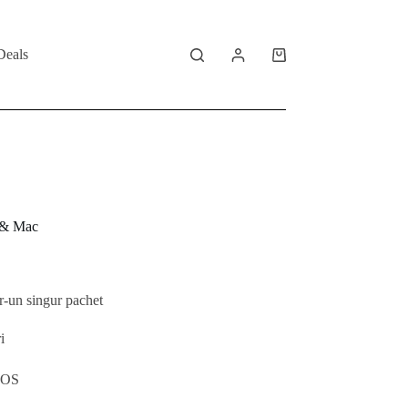
Deals
Shopping
cart
 & Mac
tr-un singur pachet
i
acOS