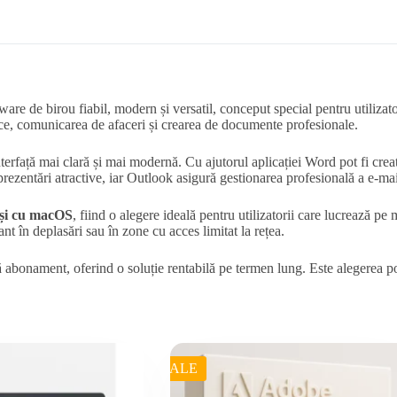
are de birou fiabil, modern și versatil, conceput special pentru utilizator
lnice, comunicarea de afaceri și crearea de documente profesionale.
interfață mai clară și mai modernă. Cu ajutorul aplicației Word pot fi cr
rezentări atractive, iar Outlook asigură gestionarea profesională a e-mai
 și cu macOS
, fiind o alegere ideală pentru utilizatorii care lucrează pe 
nt în deplasări sau în zone cu acces limitat la rețea.
ră abonament, oferind o soluție rentabilă pe termen lung. Este alegerea po
SALE