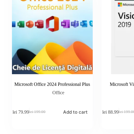
Microsoft Office 2024 Professional Plus
Microsoft Vi
Office
Add to cart
lei
79.99
lei
88.99
lei
199.00
lei
199.0
Original
Current
Original
Current
price
price
price
price
was:
is:
was:
is:
lei 199.00.
lei 79.99.
lei 199.
lei 88.9