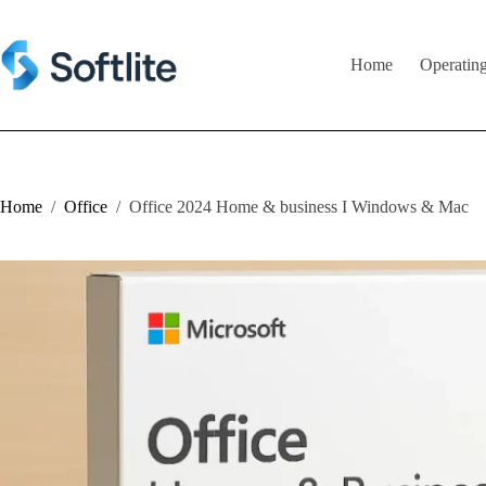
Skip
to
content
Home
Operatin
Home
/
Office
/
Office 2024 Home & business I Windows & Mac