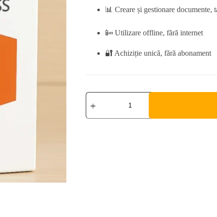
📊 Creare și gestionare documente, ta
📴 Utilizare offline, fără internet
🔐 Achiziție unică, fără abonament
Office
2024
Home
&
business
I
Windows
&
Mac
quantity