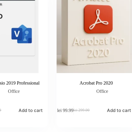
sio 2019 Professional
Acrobat Pro 2020
Office
Office
Add to cart
Add to cart
lei
99.99
0
lei
299.00
Original
Current
price
price
was:
is:
00.
9.
lei 299.00.
lei 99.99.