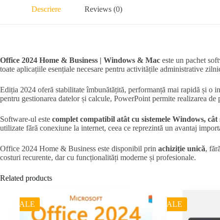
Descriere
Reviews (0)
Office 2024 Home & Business | Windows & Mac
este un pachet softw
toate aplicațiile esențiale necesare pentru activitățile administrative zi
Ediția 2024 oferă stabilitate îmbunătățită, performanță mai rapidă și o 
pentru gestionarea datelor și calcule, PowerPoint permite realizarea de p
Software-ul este
complet compatibil atât cu sistemele Windows, cât
utilizate fără conexiune la internet, ceea ce reprezintă un avantaj importa
Office 2024 Home & Business este disponibil prin
achiziție unică
, fă
costuri recurente, dar cu funcționalități moderne și profesionale.
Related products
SALE
SALE