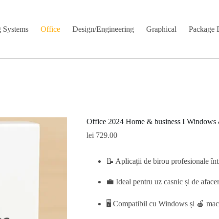
g Systems
Office
Design/Engineering
Graphical
Package 
Office 2024 Home & business I Windows
lei
729.00
📝 Aplicații de birou profesionale în
💼 Ideal pentru uz casnic și de afacer
🖥️ Compatibil cu Windows și 🍎 m