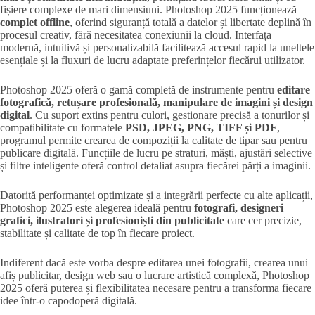
fișiere complexe de mari dimensiuni. Photoshop 2025 funcționează
complet offline
, oferind siguranță totală a datelor și libertate deplină în
procesul creativ, fără necesitatea conexiunii la cloud. Interfața
modernă, intuitivă și personalizabilă facilitează accesul rapid la uneltele
esențiale și la fluxuri de lucru adaptate preferințelor fiecărui utilizator.
Photoshop 2025 oferă o gamă completă de instrumente pentru
editare
fotografică, retușare profesională, manipulare de imagini și design
digital
. Cu suport extins pentru culori, gestionare precisă a tonurilor și
compatibilitate cu formatele
PSD, JPEG, PNG, TIFF și PDF
,
programul permite crearea de compoziții la calitate de tipar sau pentru
publicare digitală. Funcțiile de lucru pe straturi, măști, ajustări selective
și filtre inteligente oferă control detaliat asupra fiecărei părți a imaginii.
Datorită performanței optimizate și a integrării perfecte cu alte aplicații,
Photoshop 2025 este alegerea ideală pentru
fotografi, designeri
grafici, ilustratori și profesioniști din publicitate
care cer precizie,
stabilitate și calitate de top în fiecare proiect.
Indiferent dacă este vorba despre editarea unei fotografii, crearea unui
afiș publicitar, design web sau o lucrare artistică complexă, Photoshop
2025 oferă puterea și flexibilitatea necesare pentru a transforma fiecare
idee într-o capodoperă digitală.