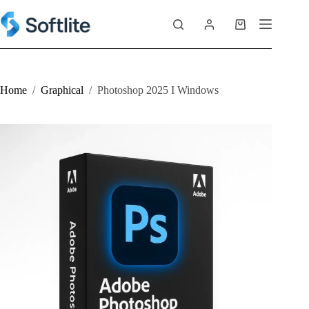
Skip
to
Shopping
content
cart
Home
/
Graphical
/
Photoshop 2025 I Windows