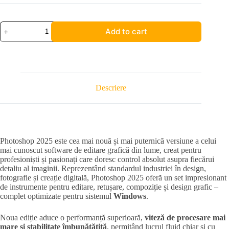
Photoshop
Add to cart
2025
I
Windows
quantity
Descriere
Photoshop 2025 este cea mai nouă și mai puternică versiune a celui
mai cunoscut software de editare grafică din lume, creat pentru
profesioniști și pasionați care doresc control absolut asupra fiecărui
detaliu al imaginii. Reprezentând standardul industriei în design,
fotografie și creație digitală, Photoshop 2025 oferă un set impresionant
de instrumente pentru editare, retușare, compoziție și design grafic –
complet optimizate pentru sistemul
Windows
.
Noua ediție aduce o performanță superioară,
viteză de procesare mai
mare și stabilitate îmbunătățită
, permițând lucrul fluid chiar și cu