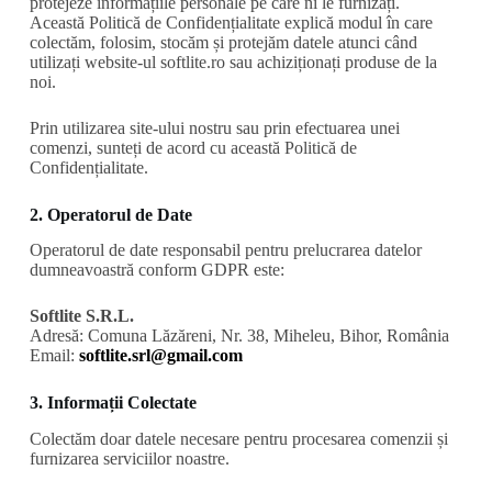
protejeze informațiile personale pe care ni le furnizați.
Această Politică de Confidențialitate explică modul în care
colectăm, folosim, stocăm și protejăm datele atunci când
utilizați website-ul softlite.ro sau achiziționați produse de la
noi.
Prin utilizarea site-ului nostru sau prin efectuarea unei
comenzi, sunteți de acord cu această Politică de
Confidențialitate.
2. Operatorul de Date
Operatorul de date responsabil pentru prelucrarea datelor
dumneavoastră conform GDPR este:
Softlite S.R.L.
Adresă: Comuna Lăzăreni, Nr. 38, Miheleu, Bihor, România
Email:
softlite.srl@gmail.com
3. Informații Colectate
Colectăm doar datele necesare pentru procesarea comenzii și
furnizarea serviciilor noastre.