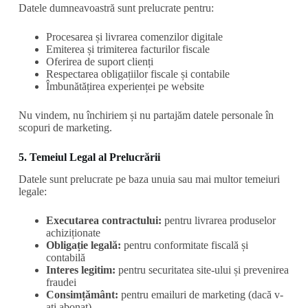
Datele dumneavoastră sunt prelucrate pentru:
Procesarea și livrarea comenzilor digitale
Emiterea și trimiterea facturilor fiscale
Oferirea de suport clienți
Respectarea obligațiilor fiscale și contabile
Îmbunătățirea experienței pe website
Nu vindem, nu închiriem și nu partajăm datele personale în
scopuri de marketing.
5. Temeiul Legal al Prelucrării
Datele sunt prelucrate pe baza unuia sau mai multor temeiuri
legale:
Executarea contractului:
pentru livrarea produselor
achiziționate
Obligație legală:
pentru conformitate fiscală și
contabilă
Interes legitim:
pentru securitatea site-ului și prevenirea
fraudei
Consimțământ:
pentru emailuri de marketing (dacă v-
ați abonat)