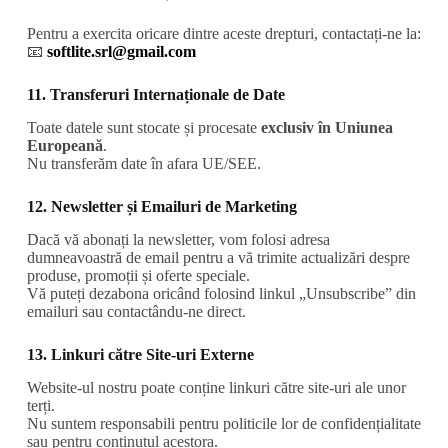
Pentru a exercita oricare dintre aceste drepturi, contactați-ne la:
📧
softlite.srl@gmail.com
11. Transferuri Internaționale de Date
Toate datele sunt stocate și procesate
exclusiv în Uniunea
Europeană
.
Nu transferăm date în afara UE/SEE.
12. Newsletter și Emailuri de Marketing
Dacă vă abonați la newsletter, vom folosi adresa
dumneavoastră de email pentru a vă trimite actualizări despre
produse, promoții și oferte speciale.
Vă puteți dezabona oricând folosind linkul „Unsubscribe” din
emailuri sau contactându-ne direct.
13. Linkuri către Site-uri Externe
Website-ul nostru poate conține linkuri către site-uri ale unor
terți.
Nu suntem responsabili pentru politicile lor de confidențialitate
sau pentru conținutul acestora.