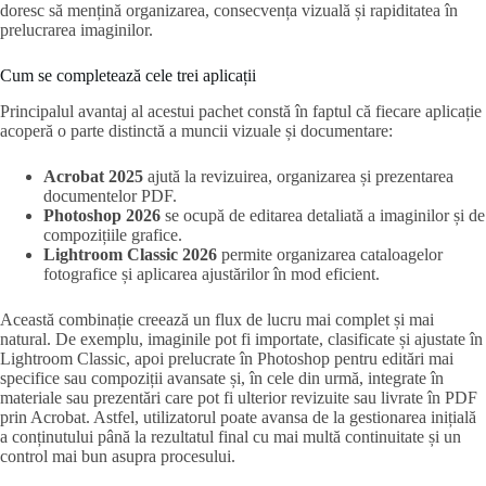
doresc să mențină organizarea, consecvența vizuală și rapiditatea în
prelucrarea imaginilor.
Cum se completează cele trei aplicații
Principalul avantaj al acestui pachet constă în faptul că fiecare aplicație
acoperă o parte distinctă a muncii vizuale și documentare:
Acrobat 2025
ajută la revizuirea, organizarea și prezentarea
documentelor PDF.
Photoshop 2026
se ocupă de editarea detaliată a imaginilor și de
compozițiile grafice.
Lightroom Classic 2026
permite organizarea cataloagelor
fotografice și aplicarea ajustărilor în mod eficient.
Această combinație creează un flux de lucru mai complet și mai
natural. De exemplu, imaginile pot fi importate, clasificate și ajustate în
Lightroom Classic, apoi prelucrate în Photoshop pentru editări mai
specifice sau compoziții avansate și, în cele din urmă, integrate în
materiale sau prezentări care pot fi ulterior revizuite sau livrate în PDF
prin Acrobat. Astfel, utilizatorul poate avansa de la gestionarea inițială
a conținutului până la rezultatul final cu mai multă continuitate și un
control mai bun asupra procesului.