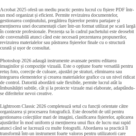
Acrobat 2025 oferă un mediu practic pentru lucrul cu fișiere PDF într-
un mod organizat și eficient. Permite revizuirea documentelor,
gestionarea conținutului, pregătirea fișierelor pentru partajare și
menținerea unei documentații clare într-un format utilizat pe scară largă
în contexte profesionale. Prezența sa în cadrul pachetului este deosebit
de convenabilă atunci când este necesară prezentarea propunerilor,
revizuirea materialelor sau păstrarea fișierelor finale cu o structură
curată și ușor de consultat.
Photoshop 2026 adaugă instrumente avansate pentru editarea
imaginilor și compoziție vizuală. Este o opțiune foarte versatilă pentru
retuș foto, corecție de culoare, ajustări pe straturi, eliminarea sau
integrarea elementelor și crearea materialelor grafice cu un nivel ridicat
de control. Datorită abordării sale flexibile, permite lucrul atât la
îmbunătățiri subtile, cât și la proiecte vizuale mai elaborate, adaptându-
se diferitelor nevoi creative.
Lightroom Classic 2026 completează setul cu funcții orientate către
organizarea și procesarea fotografică. Este deosebit de util pentru
gestionarea colecțiilor mari de imagini, clasificarea fișierelor, aplicarea
ajustărilor în mod uniform și menținerea unui flux de lucru mai rapid
atunci când se lucrează cu multe fotografii. Abordarea sa practică îl
transformă într-un instrument foarte valoros pentru utilizatorii care