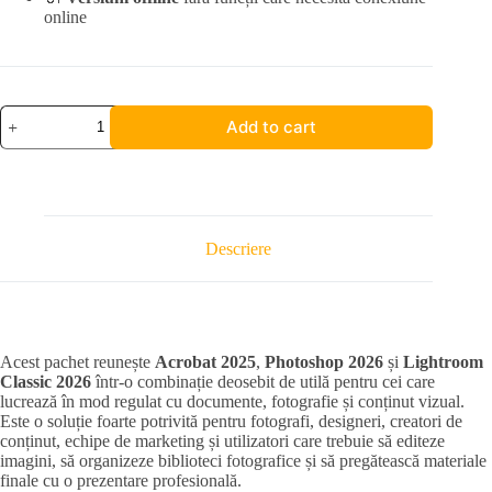
online
Acrobat
Add to cart
2025
+
Photoshop
2026
+
Lightroom
Classic
Descriere
2026
quantity
Acest pachet reunește
Acrobat 2025
,
Photoshop 2026
și
Lightroom
Classic 2026
într-o combinație deosebit de utilă pentru cei care
lucrează în mod regulat cu documente, fotografie și conținut vizual.
Este o soluție foarte potrivită pentru fotografi, designeri, creatori de
conținut, echipe de marketing și utilizatori care trebuie să editeze
imagini, să organizeze biblioteci fotografice și să pregătească materiale
finale cu o prezentare profesională.